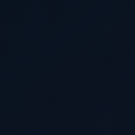
联系我们
关于我们
PG模拟器支持在线试玩，用户可以通过APP下载进入官方游戏
平台，体验多种电子竞技游戏。登录入口提供便捷的访问方
式，让玩家可以随时畅玩各类热门游戏，同时获取最新的体育
赛事资讯。电子游戏官网整合体育数据分析、比赛预测和战队
排名信息，为用户提供全方位的体育娱乐体验，确保玩家既能
畅享电子游戏的乐趣，又能关注全球体育动态。
Copyright © 2026