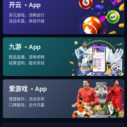
冠军。但是上周的训练中肌肉拉伤不期而至，让大罗
不得不做出这个极为艰难、也让无数球迷伤感、悲痛
的决定。
作为足球史上最为出色的球星之一，罗纳尔
多的职业生涯充满传奇色彩。1994年、1998年、
2002年、2006年四次参加世界杯，两次获得冠军；
1996年、1997年、2002年世界足球先生；世界杯历
史最佳射手，独一无二的“外星人”……在巴萨、皇马、
国米等豪门总共留下352粒进球之后，罗纳尔多也离开
了绿茵场。