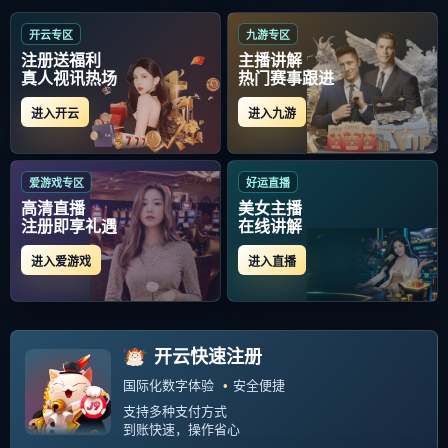
首页
各大球星
文章正文
在线试玩-关于国际比赛日葡萄牙体育备战
意甲哈登在G2比赛中晋级，媒体一致点
评：内马尔与90激战美国队分钟的信息
xiaomi
2026-05-10 14:30:07
2020年11月24日 20201122 MotoGP 葡萄牙站
排位赛amp正赛Fox国语共计2条视频，包括排位赛正
赛等，UP主更多精彩视频，请关注UP账号
20201122 MotoGP 葡萄；2022年3月25日 在国际足
坛，世界杯欧洲区附加赛进行首轮葡萄牙31战胜土耳
其，将在附加赛决赛对阵击败了
电子游戏官网
意大利
的
在线试玩
北马其顿 另一边，威尔士21战胜奥地利晋
级，贝尔在。